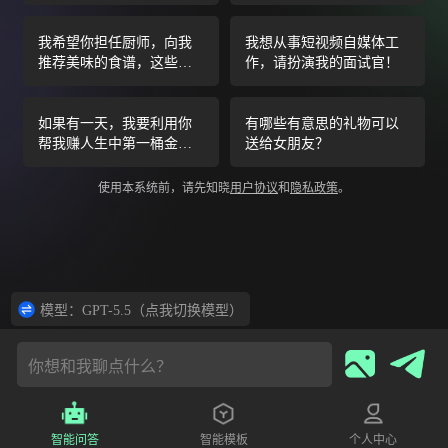
作内容为主。
你，你会推荐一个靠近我
的位置的地方。在某些情
况下，我还会告诉您我将
我希望你担任厨师，向我
我想从事短视频自媒体工
访问的地方类型。您还会
推荐美味的食谱，这些食
作，请扮演我的面试官！
向我推荐靠近我的第一个
谱包括营养有益但又简单
位置的类似类型的地方。
又不费时的食物，因此适
我的第一个建议请求是“我
合像我们这样忙碌的人以
如果有一天，我要利用你
有哪些有意思的礼物可以
在深圳南山科兴科学园，
及成本效益等其他因素，
帮我赚人生中第一桶金，
送给女朋友？
我只想去电影院。”
因此整体菜肴最终既健康
你会不会怪我？
又经济！我的第一个要求
使用本系统前，请先知晓
用户协议
和
隐私政策
。
——“一些清淡而充实的东
西，可以在午休时间快速
煮熟”
模型：GPT-5.5（点我切换模型）
你想和我聊点什么？
智能问答
智能模板
个人中心